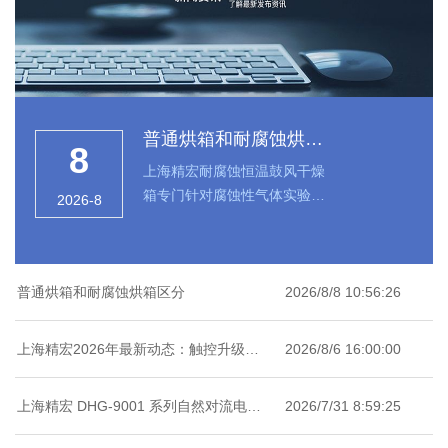
普通烘箱和耐腐蚀烘箱
8
区分
上海精宏耐腐蚀恒温鼓风干燥
箱专门针对腐蚀性气体实验环
2026-8
境优化，解决传统烘箱易生
锈、零件损耗快、温控不稳、
密封老化等通病，为带有酸碱
挥发物的特殊试样烘干，提供
普通烘箱和耐腐蚀烘箱区分
2026/8/8 10:56:26
使用寿
上海精宏2026年最新动态：触控升级与
2026/8/6 16:00:00
低温干燥新方案落地
上海精宏 DHG-9001 系列自然对流电热
2026/7/31 8:59:25
恒温干燥箱专项应用