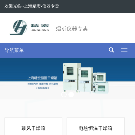
欢迎光临~上海精宏-仪器专卖
导航菜单
Toggl
navig
鼓风干燥箱
电热恒温干燥箱